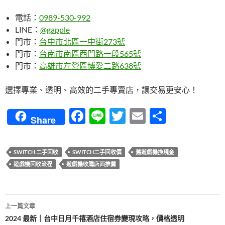
電話：
0989-530-992
LINE：
@gapple
門市：
台中市北區一中街273號
門市：
台南市南區西門路一段565號
門市：
高雄市左營區博愛二路638號
選擇專業、透明、高效的二手專賣店，讓交易更安心！
F
Li
T
E
分
Share
ac
n
w
m
享
e
e
itt
ail
SWITCH 二手回收
SWITCH二手回收價
舊遊戲機換現金
b
er
遊戲機回收流程
遊戲機收購店面推薦
o
o
文
上一篇文章
k
章
2024 最新｜台中日月千禧酒店住宿券變現攻略，價格透明