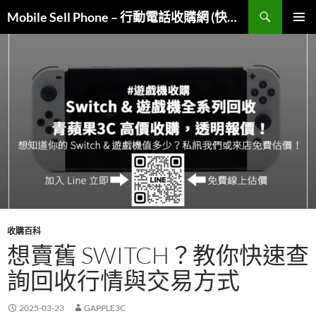
跳
搜
Mobile Sell Phone – 行動電話收購網 (快速變現)
至
尋
主
主要選單
要
內
容
收購百科
想賣舊 SWITCH？教你快速查
詢回收行情與交易方式
2025-03-23
GAPPLE3C