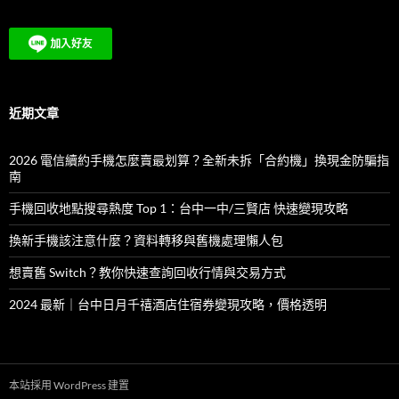
關
鍵
字:
近期文章
2026 電信續約手機怎麼賣最划算？全新未拆「合約機」換現金防騙指
南
手機回收地點搜尋熱度 Top 1：台中一中/三賢店 快速變現攻略
換新手機該注意什麼？資料轉移與舊機處理懶人包
想賣舊 Switch？教你快速查詢回收行情與交易方式
2024 最新｜台中日月千禧酒店住宿券變現攻略，價格透明
本站採用 WordPress 建置