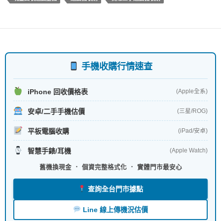
o
o
k
手機收購行情速查
iPhone 回收價格表
(Apple全系)
安卓/二手手機估價
(三星/ROG)
平板電腦收購
(iPad/安卓)
智慧手錶/耳機
(Apple Watch)
舊機換現金 ． 個資完整格式化 ． 實體門市最安心
查詢全台門市據點
Line 線上傳機況估價