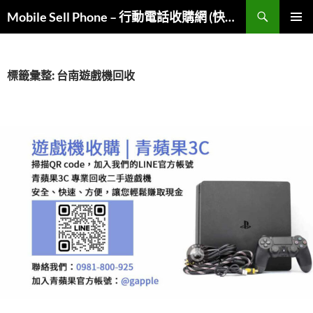
跳
搜
Mobile Sell Phone – 行動電話收購網 (快速變現)
至
尋
主
主要選單
要
內
標籤彙整: 台南遊戲機回收
容