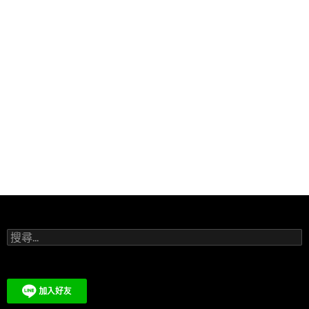
搜
尋
關
鍵
字: