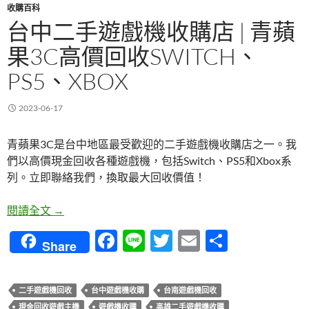
收購百科
台中二手遊戲機收購店 | 青蘋
果3C高價回收SWITCH、
PS5、XBOX
2023-06-17
青蘋果3C是台中地區最受歡迎的二手遊戲機收購店之一。我
們以高價現金回收各種遊戲機，包括Switch、PS5和Xbox系
列。立即聯絡我們，換取最大回收價值！
台中二手遊戲機收購店 | 青蘋果3C高價回收Switch、PS
閱讀全文
→
F
Li
T
E
分
Share
ac
n
w
m
享
e
e
itt
ail
二手遊戲機回收
台中遊戲機收購
台南遊戲機回收
b
er
現金回收遊戲主機
遊戲機收購
高雄二手遊戲機收購